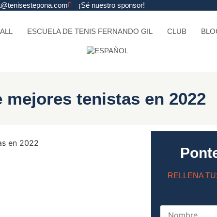
na@tenisestepona.com
¡Sé nuestro sponsor!
ALL
ESCUELA DE TENIS FERNANDO GIL
CLUB
BLO
 mejores tenistas en 2022
Pont
RELLENA TU