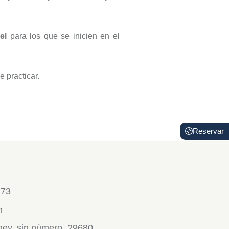
del
para los que se inicien en el
e practicar.
Reservar
 73
m
dney, sin número, 29680