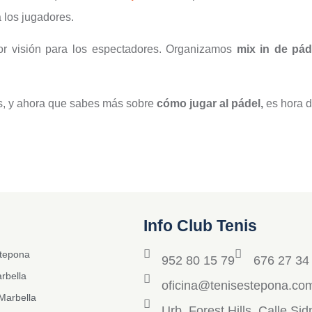
a los jugadores.
or visión para los espectadores. Organizamos
mix in de pá
s, y ahora que sabes más sobre
cómo jugar al pádel,
es hora d
Info Club Tenis
stepona
952 80 15 79
676 27 34
rbella
oficina@tenisestepona.co
Marbella
Urb. Forest Hills, Calle Si