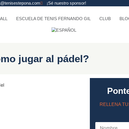
na@tenisestepona.com
¡Sé nuestro sponsor!
ALL
ESCUELA DE TENIS FERNANDO GIL
CLUB
BLO
mo jugar al pádel?
Pont
RELLENA TU