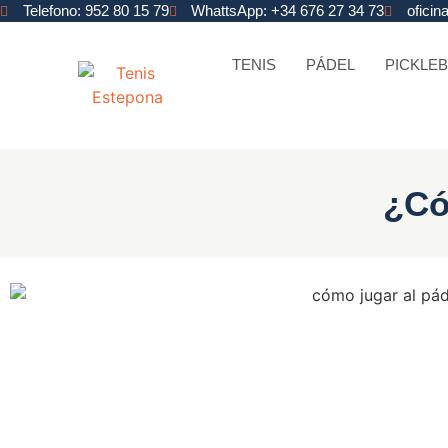
Telefono: 952 80 15 79
WhattsApp: +34 676 27 34 73
ofici
TENIS
PÁDEL
PICKLEB
¿Có