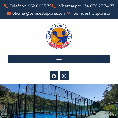
Telefono: 952 80 15 79
WhattsApp: +34 676 27 34 73
oficina@tenisestepona.com
¡Sé nuestro sponsor!