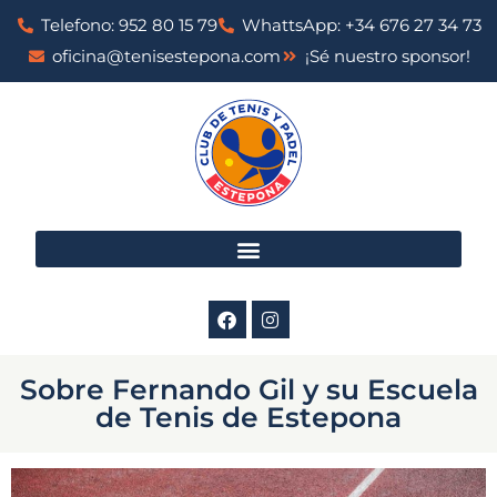
Telefono: 952 80 15 79
WhattsApp: +34 676 27 34 73
oficina@tenisestepona.com
¡Sé nuestro sponsor!
Sobre Fernando Gil y su Escuela
de Tenis de Estepona