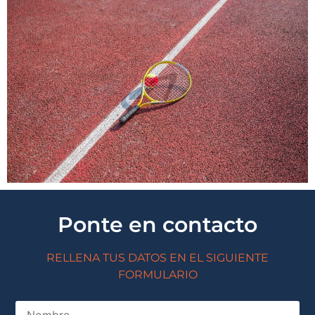
Ponte en contacto
RELLENA TUS DATOS EN EL SIGUIENTE
FORMULARIO