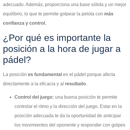
adecuado. Además, proporciona una base sólida y un mejor
equilibrio, lo que te permite golpear la pelota con
más
confianza y control.
¿Por qué es importante la
posición a la hora de jugar a
pádel?
La posición
es fundamental
en el pádel porque afecta
directamente a la eficacia y al
resultado
.
Control del juego:
una buena posición te permite
controlar el ritmo y la dirección del juego. Estar en la
posición adecuada te da la oportunidad de anticipar
los movimientos del oponente y responder con golpes