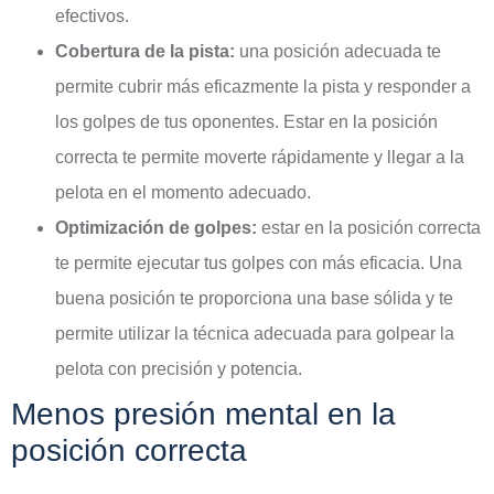
efectivos.
Cobertura de la pista:
una posición adecuada te
permite cubrir más eficazmente la pista y responder a
los golpes de tus oponentes. Estar en la posición
correcta te permite moverte rápidamente y llegar a la
pelota en el momento adecuado.
Optimización de golpes:
estar en la posición correcta
te permite ejecutar tus golpes con más eficacia. Una
buena posición te proporciona una base sólida y te
permite utilizar la técnica adecuada para golpear la
pelota con precisión y potencia.
Menos presión mental en la
posición correcta