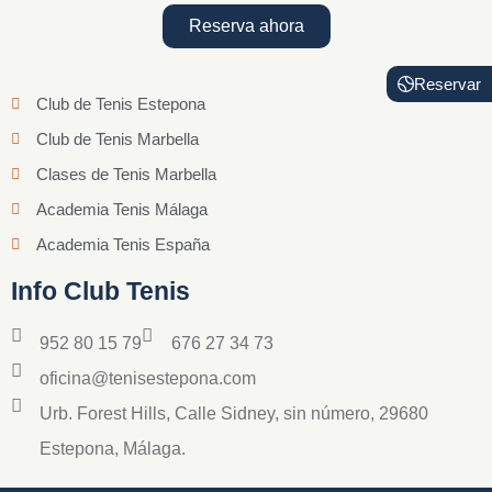
Reserva ahora
Reservar
Club de Tenis Estepona
Club de Tenis Marbella
Clases de Tenis Marbella
Academia Tenis Málaga
Academia Tenis España
Info Club Tenis
952 80 15 79
676 27 34 73
oficina@tenisestepona.com
Urb. Forest Hills, Calle Sidney, sin número, 29680
Estepona, Málaga.