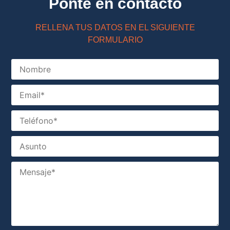
Ponte en contacto
RELLENA TUS DATOS EN EL SIGUIENTE
FORMULARIO