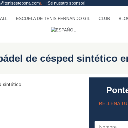
na@tenisestepona.com
¡Sé nuestro sponsor!
ALL
ESCUELA DE TENIS FERNANDO GIL
CLUB
BLO
pádel de césped sintético 
Pont
RELLENA TU