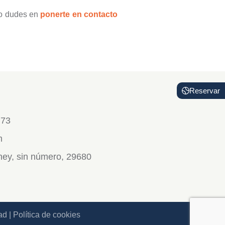
 no dudes en
ponerte en contacto
Reservar
 73
m
dney, sin número, 29680
ad
|
Política de cookies