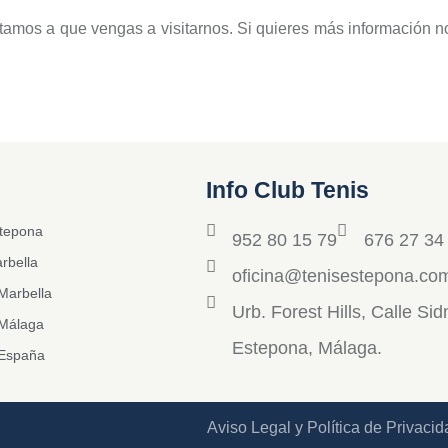
nvitamos a que vengas a visitarnos. Si quieres más información
Info Club Tenis
stepona
952 80 15 79
676 27 34
rbella
oficina@tenisestepona.co
Marbella
Urb. Forest Hills, Calle Si
 Málaga
Estepona, Málaga.
 España
Aviso Legal y Política de Privacid