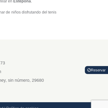
milar en
Estepona
.
ar de niños disfrutando del tenis
 73
Reservar
m
dney, sin número, 29680