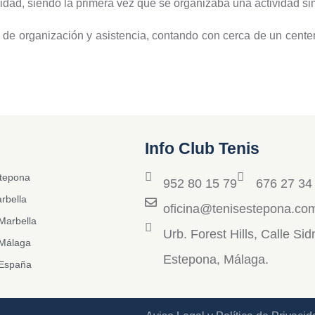
idad, siendo la primera vez que se organizaba una actividad si
 de organización y asistencia, contando con cerca de un centen
Info Club Tenis
stepona
952 80 15 79
676 27 34
rbella
oficina@tenisestepona.co
Marbella
Urb. Forest Hills, Calle Si
 Málaga
Estepona, Málaga.
 España