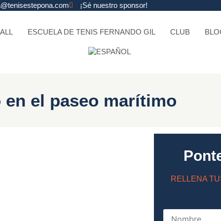
na@tenisestepona.com
¡Sé nuestro sponsor!
ALL
ESCUELA DE TENIS FERNANDO GIL
CLUB
BLO
 en el paseo marítimo
Pont
RELLENA TU