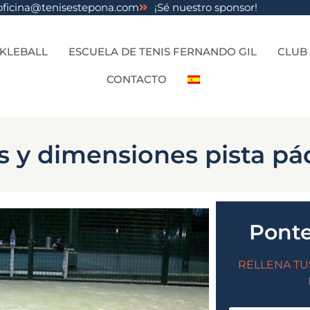
oficina@tenisestepona.com
¡Sé nuestro sponsor!
CKLEBALL
ESCUELA DE TENIS FERNANDO GIL
CLUB
CONTACTO
as y dimensiones pista pá
Ponte
RELLENA TU