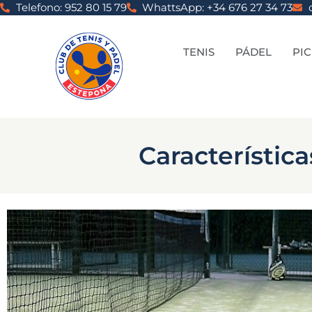
Telefono: 952 80 15 79
WhattsApp: +34 676 27 34 73
TENIS
PÁDEL
PI
Característic