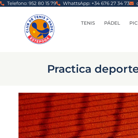
Telefono: 952 80 15 79
WhattsApp: +34 676 27 34 73
TENIS
PÁDEL
PI
Practica deport