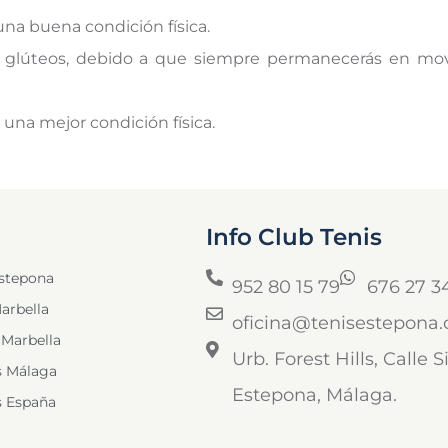
una buena condición física.
 y glúteos, debido a que siempre permanecerás en mo
 una mejor condición física.
Info Club Tenis
Estepona
952 80 15 79
676 27 3
arbella
oficina@tenisestepona
 Marbella
Urb. Forest Hills, Calle
s Málaga
Estepona, Málaga.
s España