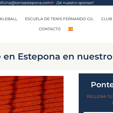
oficina@tenisestepona.com
¡Sé nuestro sponsor!
CKLEBALL
ESCUELA DE TENIS FERNANDO GIL
CLUB
CONTACTO
e en Estepona en nuestro
Ponte
RELLENA TU