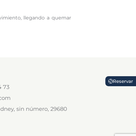
vimiento, llegando a quemar
Reservar
4 73
.com
 Sidney, sin número, 29680