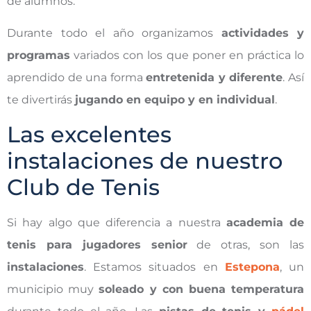
de alumnos.
Durante todo el año organizamos
actividades y
programas
variados con los que poner en práctica lo
aprendido de una forma
entretenida y diferente
. Así
te divertirás
jugando en equipo y en individual
.
Las excelentes
instalaciones de nuestro
Club de Tenis
Si hay algo que diferencia a nuestra
academia de
tenis para jugadores senior
de otras, son las
instalaciones
. Estamos situados en
Estepona
, un
municipio muy
soleado y con buena temperatura