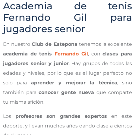
Academia de tenis
Fernando Gil para
jugadores senior
En nuestro
Club de Estepona
tenemos la excelente
academia de tenis
Fernando Gil
, con
clases para
jugadores senior y junior
. Hay grupos de todas las
edades y niveles, por lo que es el lugar perfecto no
solo para
aprender y mejorar la técnica
, sino
también para
conocer gente nueva
que comparte
tu misma afición.
Los
profesores son grandes expertos
en este
deporte, y llevan muchos años dando clase a cientos