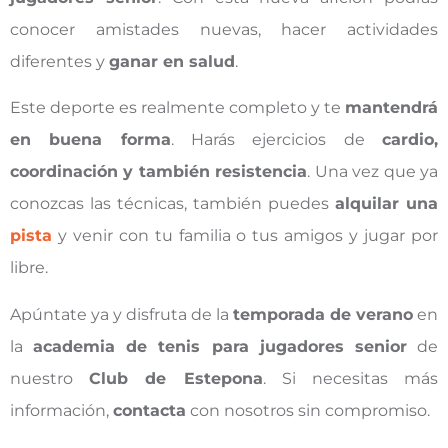
conocer amistades nuevas, hacer actividades
diferentes y
ganar en salud
.
Este deporte es realmente completo y te
mantendrá
en buena forma
. Harás ejercicios de
cardio,
coordinación y también resistencia
. Una vez que ya
conozcas las técnicas, también puedes
alquilar una
pista
y venir con tu familia o tus amigos y jugar por
libre.
Apúntate ya y disfruta de la
temporada de verano
en
la
academia de tenis para jugadores senior
de
nuestro
Club de Estepona
. Si necesitas más
información,
contacta
con nosotros sin compromiso.