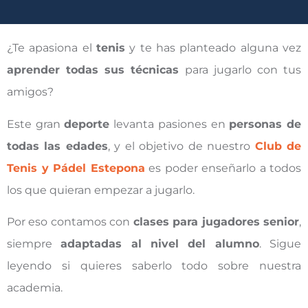
¿Te apasiona el
tenis
y te has planteado alguna vez
aprender todas sus técnicas
para jugarlo con tus
amigos?
Este gran
deporte
levanta pasiones en
personas de
todas las edades
, y el objetivo de nuestro
Club de
Tenis y Pádel Estepona
es poder enseñarlo a todos
los que quieran empezar a jugarlo.
Por eso contamos con
clases para jugadores senior
,
siempre
adaptadas al nivel del alumno
. Sigue
leyendo si quieres saberlo todo sobre nuestra
academia.