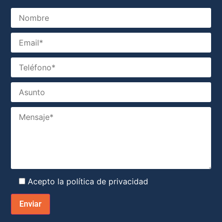
Acepto la
política de privacidad