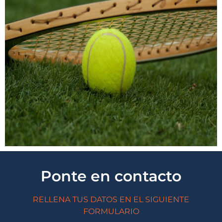
Ponte en contacto
RELLENA TUS DATOS EN EL SIGUIENTE
FORMULARIO