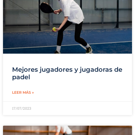
Mejores jugadores y jugadoras de
padel
LEER MÁS »
17/07/2023