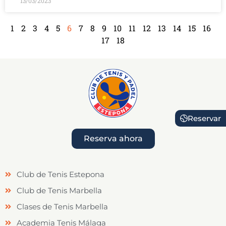
13/03/2023
1
2
3
4
5
6
7
8
9
10
11
12
13
14
15
16
17
18
Reservar
Reserva ahora
Club de Tenis Estepona
Club de Tenis Marbella
Clases de Tenis Marbella
Academia Tenis Málaga