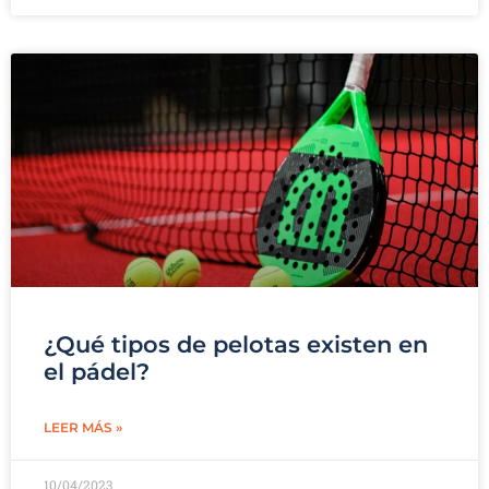
¿Qué tipos de pelotas existen en
el pádel?
LEER MÁS »
10/04/2023