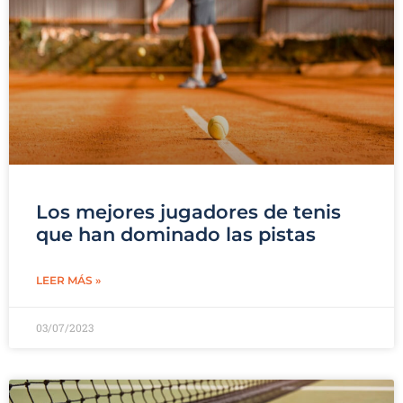
Los mejores jugadores de tenis
que han dominado las pistas
LEER MÁS »
03/07/2023